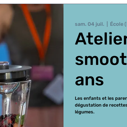
sam. 04 juil.
  |  
École (
Atelie
smoot
ans
Les enfants et les paren
dégustation de recettes
légumes.