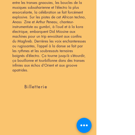
entre les transes gnaouies, les boucles de la
musiques subsaharienne et l’électro la plus
ensorcelante, la célébration se fait forcément
explosive. Sur les pistes de cet African techno,
Anass Zine et Arthur Peneau, chanteur-
instrumentiste au gumbri, à l’oud et à la kora
électrique, embarquent Did Miosine aux
machines pour un trip envoûtant aux confins
du Maghreb. Derrières les voix enchanteresses
ou rugissantes, l’appel à la danse se fait par
les rythmes et les soubresauts ternaires
baignés d’électro. Ça tourne jusqu’à s’étourdir,
ça bouillonne et tourbillonne dans des transes
infinies aux échos d’Orient et aux groove
apatrides.
Billetterie