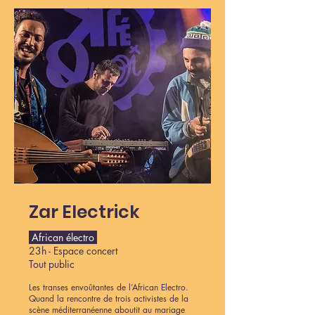
Zar Electrick
African électro
23h - Espace concert
Tout public
Les transes envoûtantes de l’African Electro.
Quand la rencontre de trois activistes de la
scène méditerranéenne aboutit au mariage