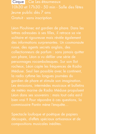
Cirque
- Cie Les étourneaux
10h30 et 17h30 - 50 min - Salle des fêtes
Jeune public dès 7 ans
Gratuit - sans inscription
Léon Plouhinec est gardien de phare. Dans les
lettres adressées à ses filles, il retrace sa vie
solitaire et rigoureuse mais révèle également
des informations surprenantes. Un cosmonaute
russe, des agents secrets anglais, des
collectionneurs de parfum : sans jamais quitter
son phare, Léon a vu défiler une série de
personnages rocambolesques. Sur son îlot
rocheux, Léon capte les fréquences de Radio
Méduse. Seul lien possible avec le continent,
la radio rythme les longues journées du
gardien de phare et stimule son imagination.
Les émissions, intermèdes musicaux et bulletins
de météo marine de Radio Méduse propulsent
Léon dans ses souvenirs : mais tout cela est-il
bien vrai ? Pour répondre à ces questions, la
commissaire Pantin mène l’enquête...
Spectacle loufoque et poétique de papiers
découpés, d’effets spéciaux artisanaux et de
compositions musicales inédites.