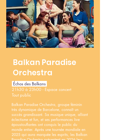
Balkan Paradise
Orchestra
Échos des Balkans
21h30 à 23h00 - Espace concert
Tout public
Balkan Paradise Orchestra, groupe féminin
très dynamique de Barcelone, connaît un
succès grandissant. Sa musique unique, alliant
éclectisme et fun, et ses performances live
époustouflantes ont conquis le public du
monde entier. Après une tournée mondiale en
2025 qui aura marquée les esprits, les Balkan
Paradise Orchestra présentent en 2026 leur