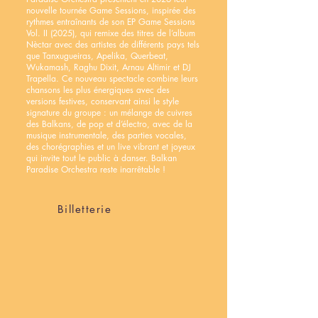
nouvelle tournée Game Sessions, inspirée des
rythmes entraînants de son EP Game Sessions
Vol. II (2025), qui remixe des titres de l’album
Nèctar avec des artistes de différents pays tels
que Tanxugueiras, Apelika, Querbeat,
Wukamash, Raghu Dixit, Arnau Altimir et DJ
Trapella. Ce nouveau spectacle combine leurs
chansons les plus énergiques avec des
versions festives, conservant ainsi le style
signature du groupe : un mélange de cuivres
des Balkans, de pop et d’électro, avec de la
musique instrumentale, des parties vocales,
des chorégraphies et un live vibrant et joyeux
qui invite tout le public à danser. Balkan
Paradise Orchestra reste inarrêtable !
Billetterie