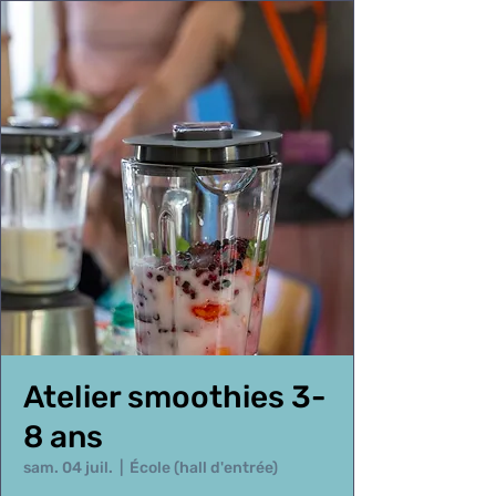
Atelier smoothies 3-
8 ans
sam. 04 juil.
  |  
École (hall d'entrée)